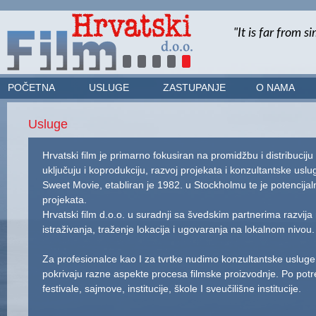
POČETNA
USLUGE
ZASTUPANJE
O NAMA
Usluge
Hrvatski film je primarno fokusiran na promidžbu i distribuciju 
uključuju i koprodukciju, razvoj projekata i konzultantske us
Sweet Movie, etabliran je 1982. u Stockholmu te je potencijaln
projekata.
Hrvatski film d.o.o. u suradnji sa švedskim partnerima razvija 
istraživanja, traženje lokacija i ugovaranja na lokalnom nivou.
Za profesionalce kao I za tvrtke nudimo konzultantske usluge
pokrivaju razne aspekte procesa filmske proizvodnje. Po potre
festivale, sajmove, institucije, škole I sveučilišne institucije.