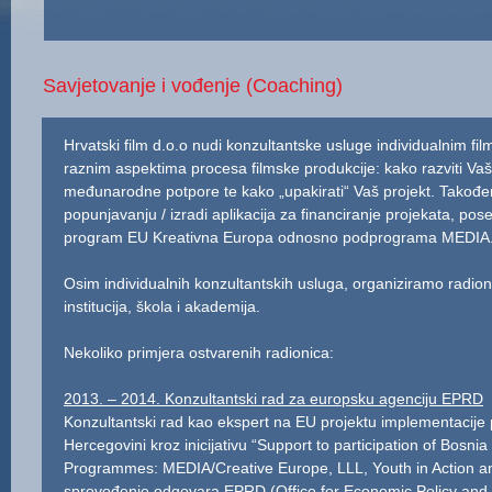
Savjetovanje i vođenje (Coaching)
Hrvatski film d.o.o nudi konzultantske usluge individualnim fi
raznim aspektima procesa filmske produkcije: kako razviti Vašu
međunarodne potpore te kako „upakirati“ Vaš projekt. Takođ
popunjavanju / izradi aplikacija za financiranje projekata, pos
program EU Kreativna Europa odnosno podprograma MEDIA
Osim individualnih konzultantskih usluga, organiziramo radioni
institucija, škola i akademija.
Nekoliko primjera ostvarenih radionica:
2013. – 2014. Konzultantski rad za europsku agenciju EPRD
Konzultantski rad kao ekspert na EU projektu implementacij
Hercegovini kroz inicijativu “Support to participation of Bosni
Programmes: MEDIA/Creative Europe, LLL, Youth in Action a
sprovođenje odgovara EPRD (Office for Economic Policy and