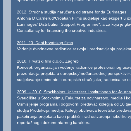
2012. Stručna studija naručena od strane fonda Eurimages
Antonia D Carnerud/Croatian Films sudjeluje kao ekspert u izr
Eurimages‘ Distribution Support Programme“, a za koju je gla
Consultancy for financing the creative industries.
2011. 20. Dani hrvatskog filma
Vođenje dvodnevne radionice razvoja i predstavljanja projekat
2010. Hrvatski film d.o.o., Zagreb
Koncept, organizacija i vođenje radionice profesionalnog usav
prezentacija projekta u europskoj/međunarodnoj perspektivi»
sudjelovanje eminentnih europskih stručnjaka, radionica se o
2009. – 2010, Stockholms Universitet, Institutionen för Jour
Sveučilište u Stockholmu, Fakultet za novinarstvo, medije i k
Osmišljenje programa i odgovorni predavač kolegija od 10 tj
studija Produkcija medija. Kolegij obuhvaća teoretska predavan
paketiranja projekata kao i praktični rad ostvarenja nekoliko v
reportažnog i dokumentarnog karaktera.